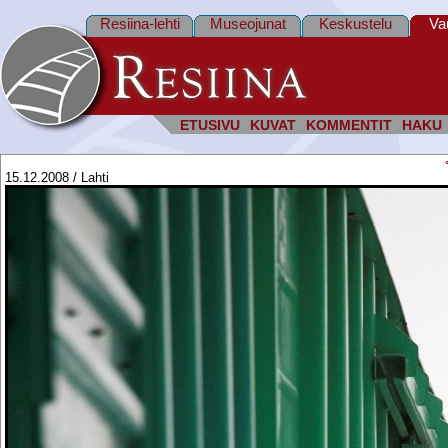
Resiina-lehti
Museojunat
Keskustelu
Va
ETUSIVU
KUVAT
KOMMENTIT
HAKU
15.12.2008 / Lahti