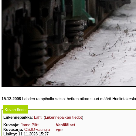
15.12.2008
Lahden ratapihalla seisoi hetken aikaa suuri määrä Huolintakes
Kuvan tiedot
Liikennepaikka:
Lahti
(
Liikennepaikan tiedot
)
Kuvaaja:
Jarno Piltti
Venäläiset
Kuvasarja:
OSJD-vaunuja
Vgk
:
Lisätty:
11.11.2023 15:27