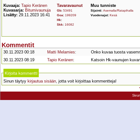
Kuvaaja:
Tapio Keränen
Tavaravaunut
Muu tunniste
Kuvasarja:
Bitumivaunuja
Gb
:
53491
Sijainti:
Asemalla/Ratapihalla
Lisätty:
29.11.2023 16:41
Goa
:
199209
Vuodenajat:
Kesä
Hk
:
Skk
:
16082
Kommentit
30.11.2023 00:18
Matti Melamies
:
Onko kuvaa tuosta vasemma
30.11.2023 08:19
Tapio Keränen
:
Katsoin Hk-vaunujen kuvani
Kirjoita kommentti
Sinun täytyy
kirjautua sisään
, jotta voit kirjoittaa kommentteja!
Sivu