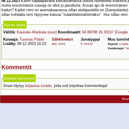
06.12.2023
Kävin vapaapäivänä katsastamassa uusilla numeroilla kulkevia jun
mutta ensimmäisiä vuoroja on ollut jo peruttuna. Kuvan ajo oli ensimmäinen t
kadun? Kadun nimi on asemakaavassa sillan eteläpuolella eri (Sampolantie) k
sillan kohdalla nimi täytynee katsoa "määrittelemättömäksi". Itse sillan nimi
Kuvan tiedot
Välillä:
Kausala–Mankala (uusi)
Koordinaatit:
60.88798 26.30167
[Google
Kuvaaja:
Tuomas Pätäri
Sähköveturi
Junatyyppi
Muu tunnis
Lisätty:
09.12.2023 10:23
Sr1
:
3003
T
:
50316
Sijainti:
Linjalla
Vuodenajat:
Tal
Kommentit
Kirjoita kommentti
Sinun täytyy
kirjautua sisään
, jotta voit kirjoittaa kommentteja!
Sivu