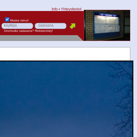
Info
•
Yhteystiedot
Muista minut!
Unohtuiko salasana?
Rekisteröidy!