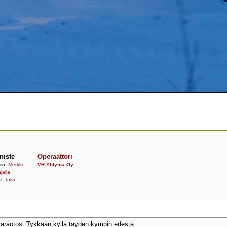
.
niste
Operaattori
fra:
Merkki
VR-Yhtymä Oy
:
jalla
t:
Talvi
äräotos. Tykkään kyllä täyden kympin edestä.