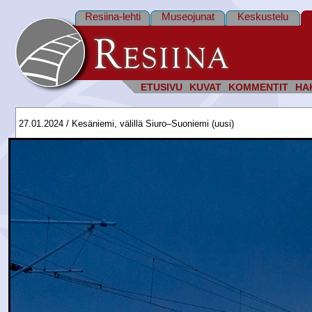
Resiina-lehti
Museojunat
Keskustelu
ETUSIVU
KUVAT
KOMMENTIT
HA
27.01.2024 / Kesäniemi, välillä Siuro–Suoniemi (uusi)