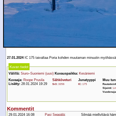
27.01.2024
IC 175 taivaltaa Poria kohden muutaman minuutin myöhässä
Kuvan tiedot
Välillä:
Siuro–Suoniemi (uusi)
Kuvauspaikka:
Kesäniemi
Kuvaaja:
Roope Prusila
Sähköveturi
Junatyyppi
Muu tun
Lisätty:
28.01.2024 19:29
Sr3
:
3356
IC
:
175
Rautatiein
Sijainti:
Lin
Vuodenaja
Kommentit
29.01.2024 16:08
Pasi Seppälä
:
Silmää miellyttävä häm