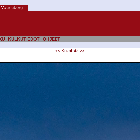
Vaunut.org
KU
KULKUTIEDOT
OHJEET
<<
Kuvalista
>>