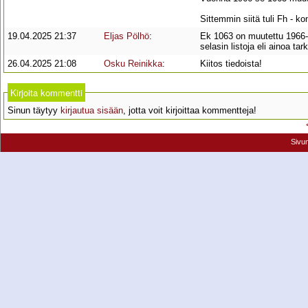
Sittemmin siitä tuli Fh - 
19.04.2025 21:37
Eljas Pölhö
:
Ek 1063 on muutettu 1966-0
selasin listoja eli ainoa t
26.04.2025 21:08
Osku Reinikka
:
Kiitos tiedoista!
Kirjoita kommentti
Sinun täytyy
kirjautua sisään
, jotta voit kirjoittaa kommentteja!
Sivu