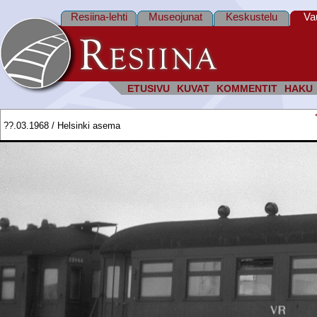
Resiina-lehti
Museojunat
Keskustelu
Va
ETUSIVU
KUVAT
KOMMENTIT
HAKU
??.03.1968 / Helsinki asema