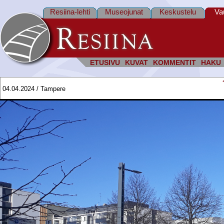
Resiina-lehti
Museojunat
Keskustelu
Va
ETUSIVU
KUVAT
KOMMENTIT
HAKU
04.04.2024 / Tampere