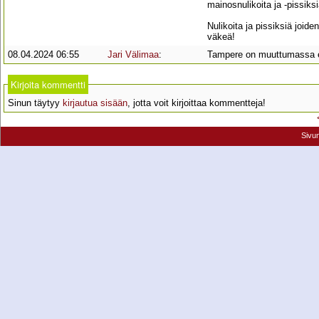
mainosnulikoita ja -pissiks
Nulikoita ja pissiksiä joid
väkeä!
08.04.2024 06:55
Jari Välimaa
:
Tampere on muuttumassa e
Kirjoita kommentti
Sinun täytyy
kirjautua sisään
, jotta voit kirjoittaa kommentteja!
Sivu