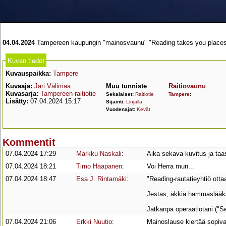
04.04.2024
Tampereen kaupungin "mainosvaunu" "Reading takes you places !" 
Kuvan tiedot
Kuvauspaikka:
Tampere
Kuvaaja:
Jari Välimaa
Muu tunniste
Raitiovaunu
Kuvasarja:
Tampereen raitiotie
Sekalaiset:
Raitiotie
Tampere
:
Lisätty:
07.04.2024 15:17
Sijainti:
Linjalla
Vuodenajat:
Kevät
Kommentit
07.04.2024 17:29
Markku Naskali
:
Aika sekava kuvitus ja taa
07.04.2024 18:21
Timo Haapanen
:
Voi Herra mun...
07.04.2024 18:47
Esa J. Rintamäki
:
"Reading-rautatieyhtiö otta
Jestas, äkkiä hammaslääkä
Jatkanpa operaatiotani ("S
07.04.2024 21:06
Erkki Nuutio
:
Mainoslause kiertää sopiva