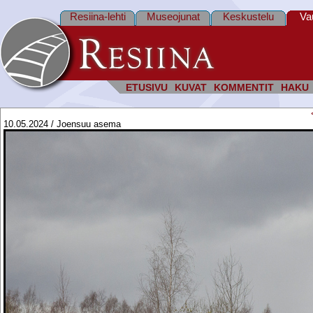
Resiina-lehti
Museojunat
Keskustelu
Va
ETUSIVU
KUVAT
KOMMENTIT
HAKU
10.05.2024 / Joensuu asema