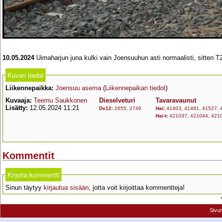
10.05.2024
Uimaharjun juna kulki vain Joensuuhun asti normaalisti, sitten 
Kuvan tiedot
Liikennepaikka:
Joensuu asema
(
Liikennepaikan tiedot
)
Kuvaaja:
Teemu Saukkonen
Dieselveturi
Tavaravaunut
Lisätty:
12.05.2024 11:21
Dv12
:
2655
,
2749
Hai
:
41403
,
41481
,
41527
,
Hai-t
:
421037
,
421044
,
421
Kommentit
Kirjoita kommentti
Sinun täytyy
kirjautua sisään
, jotta voit kirjoittaa kommentteja!
Sivu