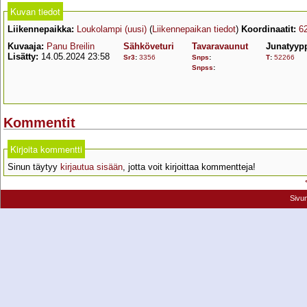
Kuvan tiedot
Liikennepaikka:
Loukolampi (uusi)
(
Liikennepaikan tiedot
)
Koordinaatit:
6
Kuvaaja:
Panu Breilin
Sähköveturi
Tavaravaunut
Junatyyp
Lisätty:
14.05.2024 23:58
Sr3
:
3356
Snps
:
T
:
52266
Snpss
:
Kommentit
Kirjoita kommentti
Sinun täytyy
kirjautua sisään
, jotta voit kirjoittaa kommentteja!
Sivu