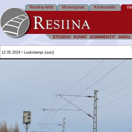
Resiina-lehti
Museojunat
Keskustelu
Va
ETUSIVU
KUVAT
KOMMENTIT
HAKU
12.05.2024 / Loukolampi (uusi)