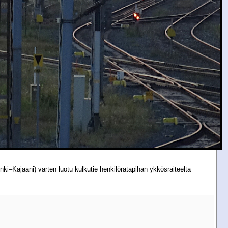
i–Kajaani) varten luotu kulkutie henkilöratapihan ykkösraiteelta