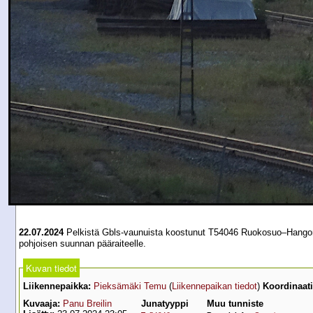
22.07.2024
Pelkistä Gbls-vaunuista koostunut T54046 Ruokosuo–Hangonsaar
pohjoisen suunnan pääraiteelle.
Kuvan tiedot
Liikennepaikka:
Pieksämäki Temu
(
Liikennepaikan tiedot
)
Koordinaati
Kuvaaja:
Panu Breilin
Junatyyppi
Muu tunniste