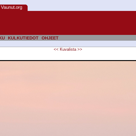
Vaunut.org
KU
KULKUTIEDOT
OHJEET
<<
Kuvalista
>>