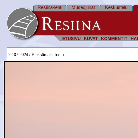
Resiina-lehti
Museojunat
Keskustelu
ETUSIVU
KUVAT
KOMMENTIT
HA
22.07.2024 / Pieksämäki Temu