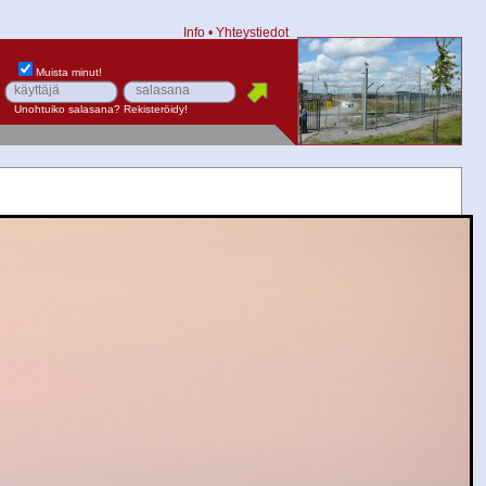
Info
•
Yhteystiedot
Muista minut!
Unohtuiko salasana?
Rekisteröidy!