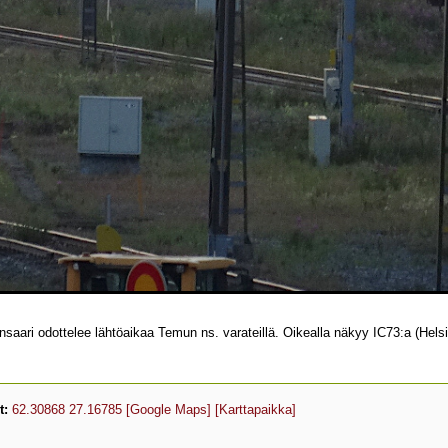
i odottelee lähtöaikaa Temun ns. varateillä. Oikealla näkyy IC73:a (Helsink
t:
62.30868 27.16785
[Google Maps]
[Karttapaikka]