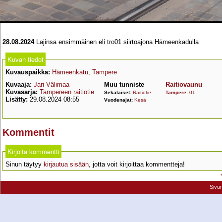
28.08.2024
Lajinsa ensimmäinen eli tro01 siirtoajona Hämeenkadulla
Kuvan tiedot
Kuvauspaikka:
Hämeenkatu, Tampere
Kuvaaja:
Jari Välimaa
Muu tunniste
Raitiovaunu
Kuvasarja:
Tampereen raitiotie
Sekalaiset:
Raitiotie
Tampere
:
01
Lisätty:
29.08.2024 08:55
Vuodenajat:
Kesä
Kommentit
Kirjoita kommentti
Sinun täytyy
kirjautua sisään
, jotta voit kirjoittaa kommentteja!
Sivu