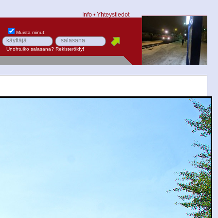
Info
•
Yhteystiedot
Muista minut!
Unohtuiko salasana?
Rekisteröidy!