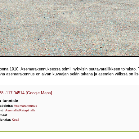
na 1910. Asemarakennuksessa toimii nykyisin puutavaraliikkeen toimisto. Yhd
nha asemarakennus on aivan kuvaajan selän takana ja asemien välissä on lisä
78 -117.04514
[Google Maps]
 tunniste
atieinfra:
Asemarakennus
nti:
Asemalla/Ratapihalla
omaat
enajat:
Kesä