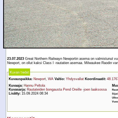
23.07.2023
Great Northern Railwayn Newportin asema on valmistunut vuon
Newport, on ollut kaksi Class I -rautatien asemaa. Milwaukee Raodin va
Kuvan tiedot
Kuvauspaikka:
Newport, WA
Valtio:
Yhdysvallat
Koordinaatit:
48.176
Kuvaaja:
Hannu Peltola
Muu
Kuvasarja:
Rautateiden bongausta Pend Oreille -joen laaksossa
Raut
Lisätty:
15.09.2024 08:34
Sijai
Ulk
Vuod