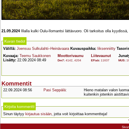
21.09.2024
Illalla kulki Oulu-Ilomantsi lättävuoro. Oli tarkoitus olla kyydiss
Kuvan tiedot
Välillä:
Joensuu Sulkulahti–Heinävaara
Kuvauspaikka:
Iiksenniitty
Tasori
Kuvaaja:
Teemu Saukkonen
Moottorivaunu
Liitevaunut
Junat
Lisätty:
22.09.2024 08:49
Dm7
:
4142
,
4204
EFiab
:
11637
MUS
:
1
Kommentit
22.09.2024 08:56
Pasi Seppälä
:
Hieno matalan valon luoma 
kuitenkin jotenkin aistittav
Kirjoita kommentti
Sinun täytyy
kirjautua sisään
, jotta voit kirjoittaa kommentteja!
Sivu