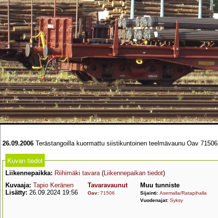
26.09.2006
Terästangoilla kuormattu siistikuntoinen teelmävaunu Oav 71506-
Kuvan tiedot
Liikennepaikka:
Riihimäki tavara
(
Liikennepaikan tiedot
)
Kuvaaja:
Tapio Keränen
Tavaravaunut
Muu tunniste
Lisätty:
26.09.2024 19:56
Oav
:
71506
Sijainti:
Asemalla/Ratapihalla
Vuodenajat:
Syksy