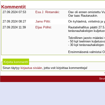
Kommentit
27.09.2024 07:53
Esa J. Rintamäki
:
Oav oli ennen omistettu Vu
Oar taas Rautaruukin.
27.09.2024 08:27
Jarno Piltti
:
On kyhäelmä, viritelmä ja y
27.09.2024 11:39
Eljas Pölhö
:
Rautatiehallitus päätti 27.
teräsnauhakelojen kuljetus
Teknillinen jaosto määräsi
- 50 kpl teelmien kuljetus
- 30 kpl teräsnauhakelojen
Ensimmäisenä valmistui Oa
Kirjoita kommentti
Sinun täytyy
kirjautua sisään
, jotta voit kirjoittaa kommentteja!
Sivu