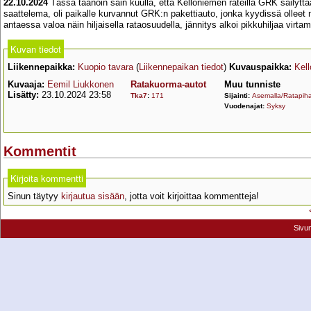
22.10.2024
Tässä taanoin sain kuulla, että Kelloniemen rateilla GRK säilytt
saattelema, oli paikalle kurvannut GRK:n pakettiauto, jonka kyydissä olleet 
antaessa valoa näin hiljaisella rataosuudella, jännitys alkoi pikkuhiljaa virta
Kuvan tiedot
Liikennepaikka:
Kuopio tavara
(
Liikennepaikan tiedot
)
Kuvauspaikka:
Kell
Kuvaaja:
Eemil Liukkonen
Ratakuorma-autot
Muu tunniste
Lisätty:
23.10.2024 23:58
Tka7
:
171
Sijainti:
Asemalla/Ratapiha
Vuodenajat:
Syksy
Kommentit
Kirjoita kommentti
Sinun täytyy
kirjautua sisään
, jotta voit kirjoittaa kommentteja!
Sivu