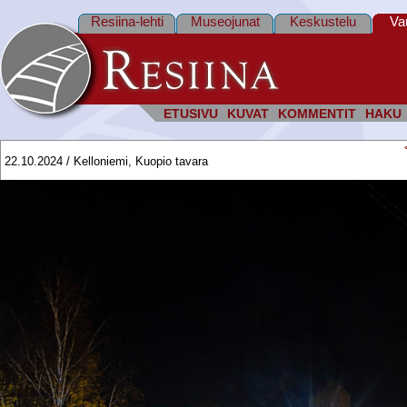
Resiina-lehti
Museojunat
Keskustelu
Va
ETUSIVU
KUVAT
KOMMENTIT
HAKU
22.10.2024 / Kelloniemi, Kuopio tavara