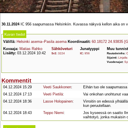
30.11.2024
IC 956 saapumassa Helsinkiin. Kuvassa näkyvä kellon aika on v
Kuvan tiedot
Välillä:
Helsinki asema–Pasila asema
Koordinaatit:
60.18172 24.93835
[
Kuvaaja:
Matias Rahko
Sähköveturi
Junatyyppi
Muu tunnis
Lisätty:
03.12.2024 10:42
Sr2
:
3224
IC
:
956
Rautatieinfra:
O
Sijainti:
Linjalla
Vuodenajat:
Sy
Kommentit
04.12.2024 15:29
Veeti Saukkonen
:
Eihän tuo ole saapumassa
04.12.2024 17:13
Veeti Pietilä
:
Vai onkohan unohtunut vaan
04.12.2024 18:36
Lasse Holopainen
:
Virroitin on edessä ylhäällä
kun peruutellaan.
04.12.2024 18:43
Teppo Niemi
:
Jos kyseessä on saatto Ilm
vaihtotyö, jonka mukaisin 