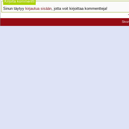
Kirjoita kommentti
Sinun täytyy
kirjautua sisään
, jotta voit kirjoittaa kommentteja!
Sivu