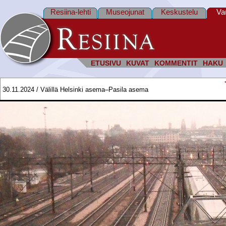
Resiina-lehti
Museojunat
Keskustelu
Va
ETUSIVU
KUVAT
KOMMENTIT
HAKU
30.11.2024 / Välillä Helsinki asema–Pasila asema