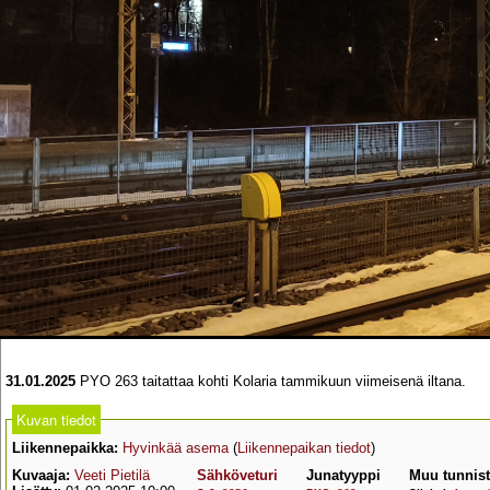
31.01.2025
PYO 263 taitattaa kohti Kolaria tammikuun viimeisenä iltana.
Kuvan tiedot
Liikennepaikka:
Hyvinkää asema
(
Liikennepaikan tiedot
)
Kuvaaja:
Veeti Pietilä
Sähköveturi
Junatyyppi
Muu tunnis