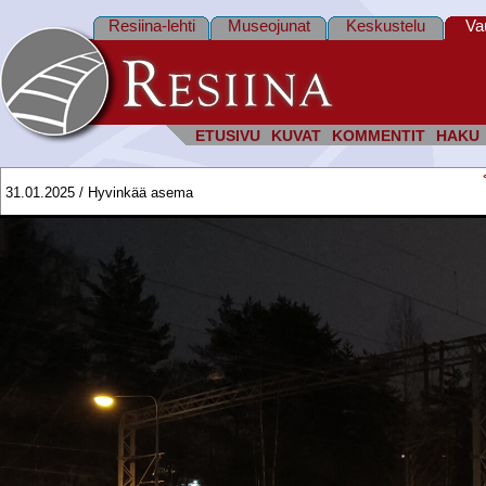
Resiina-lehti
Museojunat
Keskustelu
Va
ETUSIVU
KUVAT
KOMMENTIT
HAKU
31.01.2025 / Hyvinkää asema