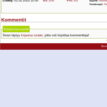
Lisätty:
01.02.2025 10:00
Sr3
:
3356
PYO
:
263
Sijainti:
Asemall
Vuodenajat:
Tal
Kommentit
Kirjoita kommentti
Sinun täytyy
kirjautua sisään
, jotta voit kirjoittaa kommentteja!
Sivu