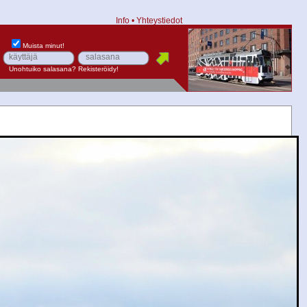
Info
•
Yhteystiedot
Muista minut!
Unohtuiko salasana?
Rekisteröidy!