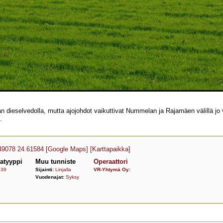
 dieselvedolla, mutta ajojohdot vaikuttivat Nummelan ja Rajamäen välillä jo v
.
49078 24.61584
[Google Maps]
[Karttapaikka]
atyyppi
Muu tunniste
Operaattori
639
Sijainti:
Linjalla
VR-Yhtymä Oy
:
Vuodenajat:
Syksy