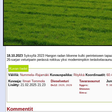
18.10.2023
Syksyllä 2023 Hangon radan liikenne kulki perinteiseen tapaan
26-sarjan veturiparin perässä roikkuu yksi modernimpikin teräskelavaunu
Kuvan tiedot
Välillä:
Nummela–Rajamäki
Kuvauspaikka:
Röykkä
Koordinaatit:
60.
Kuvaaja:
Ilmari Tommola
Dieselveturi
Tavaravaunut
Jun
Lisätty:
21.02.2025 21:23
Dv12
:
2626
,
2629
Sggrrs
:
T
:
3
Shimmn
:
Sim-u
:
Kommentit