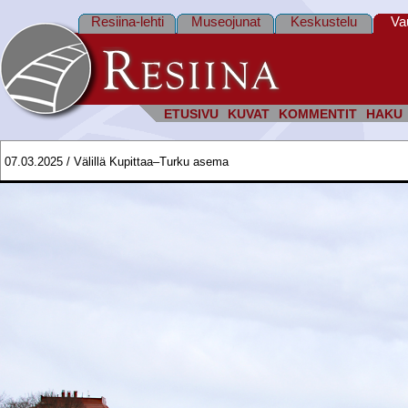
Resiina-lehti
Museojunat
Keskustelu
Va
ETUSIVU
KUVAT
KOMMENTIT
HAKU
07.03.2025 / Välillä Kupittaa–Turku asema