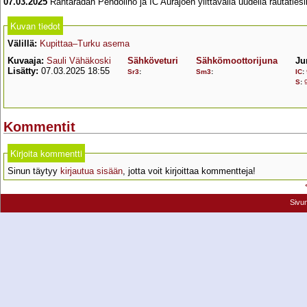
07.03.2025
Rantaradan Pendolino ja IC Aurajoen ylittävällä uudella rautatiesil
Kuvan tiedot
Välillä:
Kupittaa–Turku asema
Kuvaaja:
Sauli Vähäkoski
Sähköveturi
Sähkömoottorijuna
Ju
Lisätty:
07.03.2025 18:55
Sr3
:
Sm3
:
IC
:
S
:
Kommentit
Kirjoita kommentti
Sinun täytyy
kirjautua sisään
, jotta voit kirjoittaa kommentteja!
Sivu