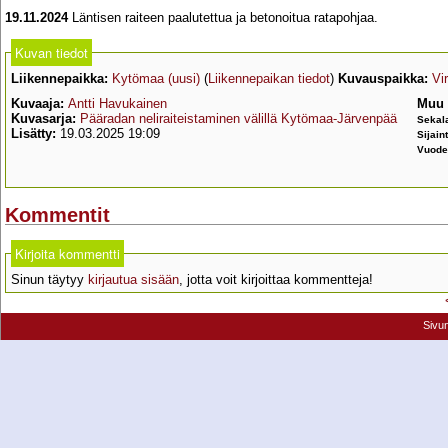
19.11.2024
Läntisen raiteen paalutettua ja betonoitua ratapohjaa.
Kuvan tiedot
Liikennepaikka:
Kytömaa (uusi)
(
Liikennepaikan tiedot
)
Kuvauspaikka:
Vi
Kuvaaja:
Antti Havukainen
Muu 
Kuvasarja:
Pääradan neliraiteistaminen välillä Kytömaa-Järvenpää
Sekal
Lisätty:
19.03.2025 19:09
Sijain
Vuode
Kommentit
Kirjoita kommentti
Sinun täytyy
kirjautua sisään
, jotta voit kirjoittaa kommentteja!
Sivu