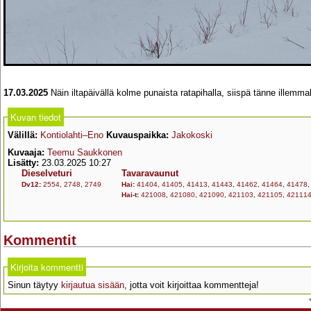
17.03.2025
Näin iltapäivällä kolme punaista ratapihalla, siispä tänne illemmal
Kuvan tiedot
Välillä:
Kontiolahti–Eno
Kuvauspaikka:
Jakokoski
Kuvaaja:
Teemu Saukkonen
Lisätty:
23.03.2025 10:27
Dieselveturi
Tavaravaunut
Dv12
:
2554
,
2748
,
2749
Hai
:
41404
,
41405
,
41413
,
41443
,
41462
,
41464
,
41478
Hai-t
:
421008
,
421080
,
421090
,
421103
,
421105
,
42111
Kommentit
Kirjoita kommentti
Sinun täytyy
kirjautua sisään
, jotta voit kirjoittaa kommentteja!