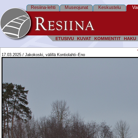
Resiina-lehti
Museojunat
Keskustelu
Va
ETUSIVU
KUVAT
KOMMENTIT
HAKU
17.03.2025 / Jakokoski, välillä Kontiolahti–Eno