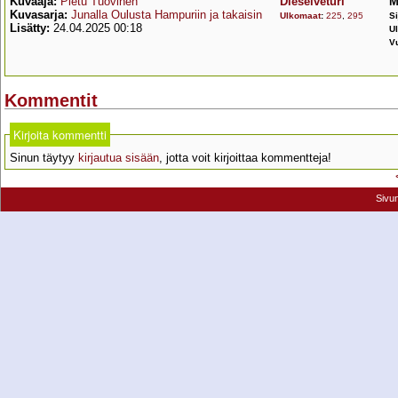
Kuvaaja:
Pietu Tuovinen
Dieselveturi
M
Kuvasarja:
Junalla Oulusta Hampuriin ja takaisin
Ulkomaat
:
225
,
295
Si
Lisätty:
24.04.2025 00:18
U
V
Kommentit
Kirjoita kommentti
Sinun täytyy
kirjautua sisään
, jotta voit kirjoittaa kommentteja!
Sivu