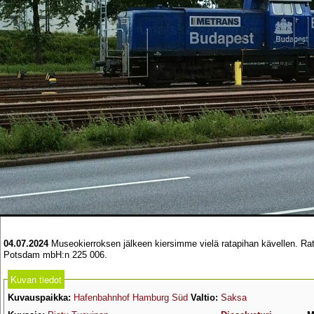
04.07.2024
Museokierroksen jälkeen kiersimme vielä ratapihan kävellen. Rata
Potsdam mbH:n 225 006.
Kuvan tiedot
Kuvauspaikka:
Hafenbahnhof Hamburg Süd
Valtio:
Saksa