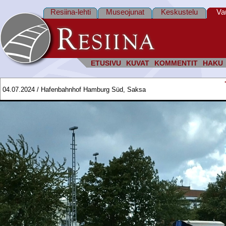
Resiina-lehti
Museojunat
Keskustelu
Va
ETUSIVU
KUVAT
KOMMENTIT
HAKU
04.07.2024 / Hafenbahnhof Hamburg Süd, Saksa