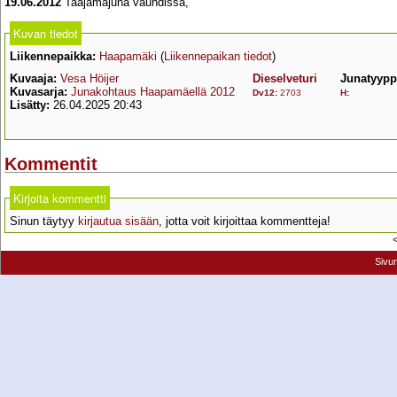
19.06.2012
Taajamajuna vauhdissa,
Kuvan tiedot
Liikennepaikka:
Haapamäki
(
Liikennepaikan tiedot
)
Kuvaaja:
Vesa Höijer
Dieselveturi
Junatyypp
Kuvasarja:
Junakohtaus Haapamäellä 2012
Dv12
:
2703
H
:
Lisätty:
26.04.2025 20:43
Kommentit
Kirjoita kommentti
Sinun täytyy
kirjautua sisään
, jotta voit kirjoittaa kommentteja!
Sivu