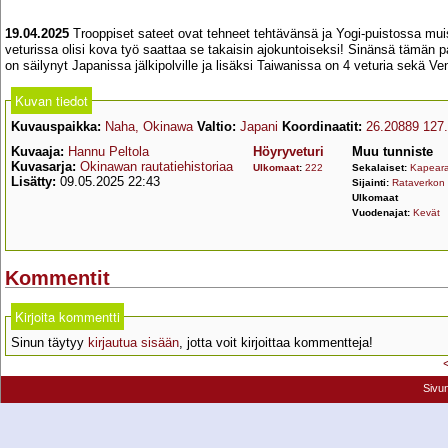
19.04.2025
Trooppiset sateet ovat tehneet tehtävänsä ja Yogi-puistossa mui
veturissa olisi kova työ saattaa se takaisin ajokuntoiseksi! Sinänsä tämän p
on säilynyt Japanissa jälkipolville ja lisäksi Taiwanissa on 4 veturia sekä Ven
Kuvan tiedot
Kuvauspaikka:
Naha, Okinawa
Valtio:
Japani
Koordinaatit:
26.20889 127
Kuvaaja:
Hannu Peltola
Höyryveturi
Muu tunniste
Kuvasarja:
Okinawan rautatiehistoriaa
Ulkomaat
:
222
Sekalaiset:
Kapeara
Lisätty:
09.05.2025 22:43
Sijainti:
Rataverkon 
Ulkomaat
Vuodenajat:
Kevät
Kommentit
Kirjoita kommentti
Sinun täytyy
kirjautua sisään
, jotta voit kirjoittaa kommentteja!
Sivu