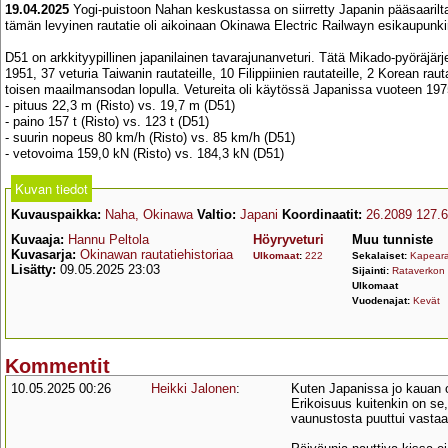
19.04.2025
Yogi-puistoon Nahan keskustassa on siirretty Japanin pääsaarilta
tämän levyinen rautatie oli aikoinaan Okinawa Electric Railwayn esikaupunkira
D51 on arkkityypillinen japanilainen tavarajunanveturi. Tätä Mikado-pyöräjärje
1951, 37 veturia Taiwanin rautateille, 10 Filippiinien rautateille, 2 Korean raut
toisen maailmansodan lopulla. Vetureita oli käytössä Japanissa vuoteen 1975
- pituus 22,3 m (Risto) vs. 19,7 m (D51)
- paino 157 t (Risto) vs. 123 t (D51)
- suurin nopeus 80 km/h (Risto) vs. 85 km/h (D51)
- vetovoima 159,0 kN (Risto) vs. 184,3 kN (D51)
Kuvan tiedot
Kuvauspaikka:
Naha, Okinawa
Valtio:
Japani
Koordinaatit:
26.2089 127.
Kuvaaja:
Hannu Peltola
Höyryveturi
Muu tunniste
Kuvasarja:
Okinawan rautatiehistoriaa
Ulkomaat
:
222
Sekalaiset:
Kapeara
Lisätty:
09.05.2025 23:03
Sijainti:
Rataverkon 
Ulkomaat
Vuodenajat:
Kevät
Kommentit
10.05.2025 00:26
Heikki Jalonen
:
Kuten Japanissa jo kauan ol
Erikoisuus kuitenkin on se
vaunustosta puuttui vastaa