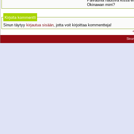
Päiväunia nauttiva kissa e
Okinawan mirri?
Kirjoita kommentti
Sinun täytyy
kirjautua sisään
, jotta voit kirjoittaa kommentteja!
Sivu