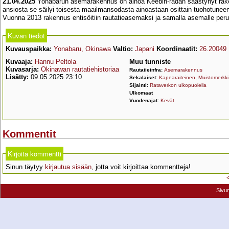
21.04.2025
Yonabarun asemarakennus on ainoa Keebin-radan säästynyt raken
ansiosta se säilyi toisesta maailmansodasta ainoastaan osittain tuohotuneen
Vuonna 2013 rakennus entisöitiin rautatieasemaksi ja samalla asemalle per
Kuvan tiedot
Kuvauspaikka:
Yonabaru, Okinawa
Valtio:
Japani
Koordinaatit:
26.20049
Kuvaaja:
Hannu Peltola
Muu tunniste
Kuvasarja:
Okinawan rautatiehistoriaa
Rautatieinfra:
Asemarakennus
Lisätty:
09.05.2025 23:10
Sekalaiset:
Kapearaiteinen
,
Muistomerkki
Sijainti:
Rataverkon ulkopuolella
Ulkomaat
Vuodenajat:
Kevät
Kommentit
Kirjoita kommentti
Sinun täytyy
kirjautua sisään
, jotta voit kirjoittaa kommentteja!
Sivu