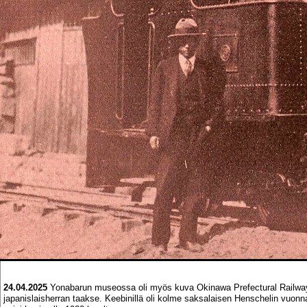
24.04.2025
Yonabarun museossa oli myös kuva Okinawa Prefectural Railwayn
japanislaisherran taakse. Keebinillä oli kolme saksalaisen Henschelin vuonn