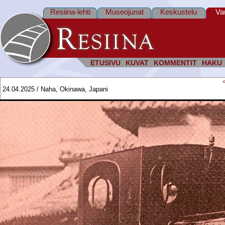
Resiina-lehti
Museojunat
Keskustelu
Va
ETUSIVU
KUVAT
KOMMENTIT
HAKU
24.04.2025 / Naha, Okinawa, Japani