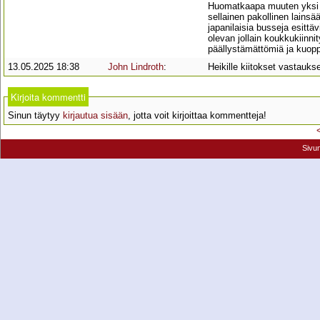
Huomatkaapa muuten yksi er
sellainen pakollinen lainsä
japanilaisia busseja esittä
olevan jollain koukkukiinnit
päällystämättömiä ja kuopp
13.05.2025 18:38
John Lindroth
:
Heikille kiitokset vastauks
Kirjoita kommentti
Sinun täytyy
kirjautua sisään
, jotta voit kirjoittaa kommentteja!
Sivu