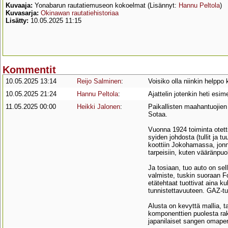
Kuvaaja:
Yonabarun rautatiemuseon kokoelmat (Lisännyt:
Hannu Peltola
)
Kuvasarja:
Okinawan rautatiehistoriaa
Lisätty:
10.05.2025 11:15
Kommentit
10.05.2025 13:14
Reijo Salminen
:
Voisiko olla niinkin helppo
10.05.2025 21:24
Hannu Peltola
:
Ajattelin jotenkin heti esim
11.05.2025 00:00
Heikki Jalonen
:
Paikallisten maahantuojien
Sotaa.
Vuonna 1924 toiminta otett
syiden johdosta (tullit ja t
koottiin Jokohamassa, jonne
tarpeisiin, kuten vääränpu
Ja tosiaan, tuo auto on se
valmiste, tuskin suoraan Fo
etätehtaat tuottivat aina ku
tunnistettavuuteen. GAZ-tu
Alusta on kevyttä mallia, t
komponenttien puolesta rak
japanilaiset sangen omaperä