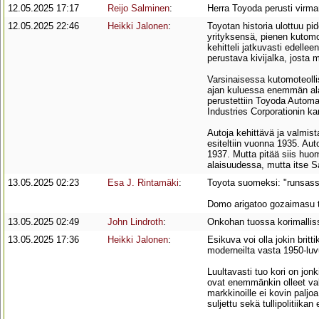
12.05.2025 17:17
Reijo Salminen
:
Herra Toyoda perusti virm
12.05.2025 22:46
Heikki Jalonen
:
Toyotan historia ulottuu p
yrityksensä, pienen kutomo
kehitteli jatkuvasti edell
perustava kivijalka, josta
Varsinaisessa kutomoteolli
ajan kuluessa enemmän ala
perustettiin Toyoda Autom
Industries Corporationin ka
Autoja kehittävä ja valmis
esiteltiin vuonna 1935. Au
1937. Mutta pitää siis huom
alaisuudessa, mutta itse Sa
13.05.2025 02:23
Esa J. Rintamäki
:
Toyota suomeksi: "runsassat
Domo arigatoo gozaimasu ta
13.05.2025 02:49
John Lindroth
:
Onkohan tuossa korimallissa
13.05.2025 17:36
Heikki Jalonen
:
Esikuva voi olla jokin britti
moderneilta vasta 1950-luvu
Luultavasti tuo kori on jon
ovat enemmänkin olleet valok
markkinoille ei kovin paljo
suljettu sekä tullipolitiik