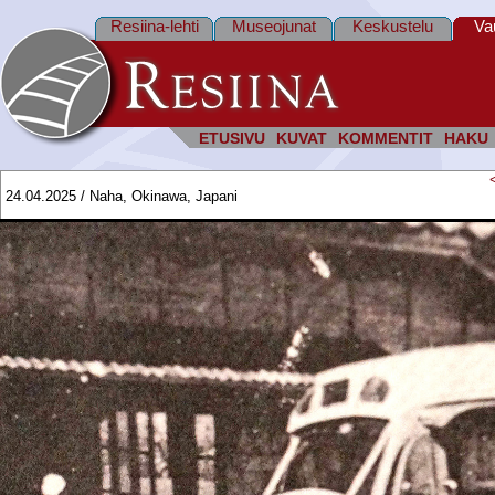
Resiina-lehti
Museojunat
Keskustelu
Va
ETUSIVU
KUVAT
KOMMENTIT
HAKU
24.04.2025 / Naha, Okinawa, Japani