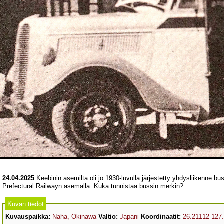
24.04.2025
Keebinin asemilta oli jo 1930-luvulla järjestetty yhdysliikenne 
Prefectural Railwayn asemalla. Kuka tunnistaa bussin merkin?
Kuvan tiedot
Kuvauspaikka:
Naha, Okinawa
Valtio:
Japani
Koordinaatit:
26.21112 127