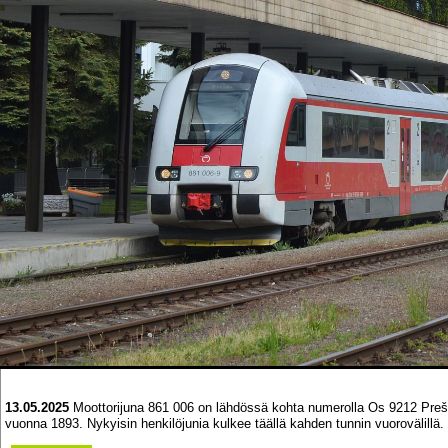
13.05.2025
Moottorijuna 861 006 on lähdössä kohta numerolla Os 9212 Prešovi
vuonna 1893. Nykyisin henkilöjunia kulkee täällä kahden tunnin vuorovälillä.