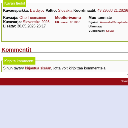
Kuvan tiedot
Kuvauspaikka:
Bardejov
Valtio:
Slovakia
Koordinaatit:
49.29583 21.2829
Kuvaaja:
Otto Tuomainen
Moottorivaunu
Muu tunniste
Kuvasarja:
Slovensko 2025
Ulkomaat
:
861006
Sijainti:
Asemalla/Ratapihalla
Lisätty:
30.05.2025 23:17
Ulkomaat
Vuodenajat:
Kevät
Kommentit
Kirjoita kommentti
Sinun täytyy
kirjautua sisään
, jotta voit kirjoittaa kommentteja!
Sivu