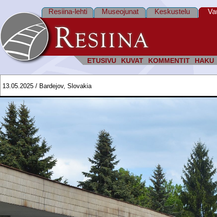
Resiina-lehti
Museojunat
Keskustelu
Va
ETUSIVU
KUVAT
KOMMENTIT
HAKU
13.05.2025 / Bardejov, Slovakia