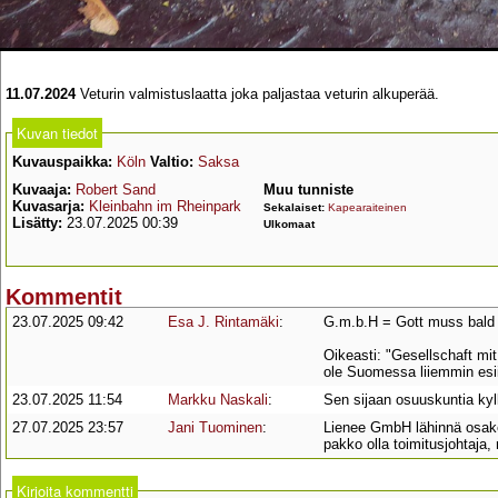
11.07.2024
Veturin valmistuslaatta joka paljastaa veturin alkuperää.
Kuvan tiedot
Kuvauspaikka:
Köln
Valtio:
Saksa
Kuvaaja:
Robert Sand
Muu tunniste
Kuvasarja:
Kleinbahn im Rheinpark
Sekalaiset:
Kapearaiteinen
Lisätty:
23.07.2025 00:39
Ulkomaat
Kommentit
23.07.2025 09:42
Esa J. Rintamäki
:
G.m.b.H = Gott muss bald H
Oikeasti: "Gesellschaft mit
ole Suomessa liiemmin esii
23.07.2025 11:54
Markku Naskali
:
Sen sijaan osuuskuntia kyl
27.07.2025 23:57
Jani Tuominen
:
Lienee GmbH lähinnä osake
pakko olla toimitusjohtaja,
Kirjoita kommentti