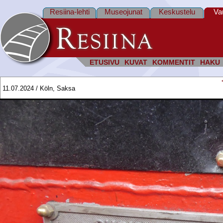
Resiina-lehti
Museojunat
Keskustelu
Va
ETUSIVU
KUVAT
KOMMENTIT
HAKU
11.07.2024 / Köln, Saksa