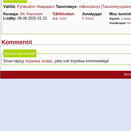
Välillä:
Pyhäsalmi–Haapajärvi
Tasoristeys:
Valkeislampi
[Tasoristeyspalve
Kuvaaja:
Aki Karvonen
Sähköveturi
Junatyyppi
Muu tunnis
Lisätty:
08.08.2025 01:15
Sr3
:
3350
T
:
55041
Sijainti:
Linjalla
Vuodenajat:
Ke
Kommentit
Kirjoita kommentti
Sinun täytyy
kirjautua sisään
, jotta voit kirjoittaa kommentteja!
Sivu