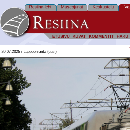
Resiina-lehti
Museojunat
Keskustelu
Va
ETUSIVU
KUVAT
KOMMENTIT
HAKU
20.07.2025 / Lappeenranta (uusi)