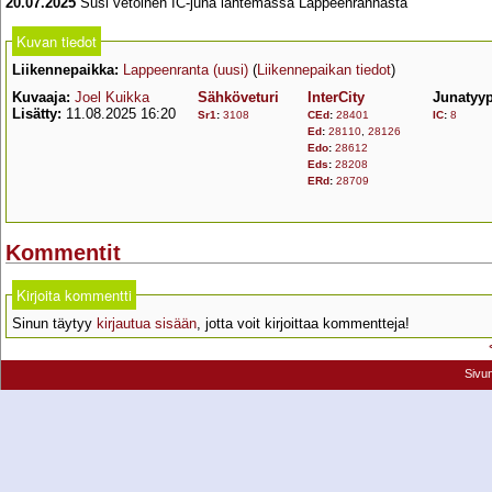
20.07.2025
Susi vetoinen IC-juna lähtemässä Lappeenrannasta
Kuvan tiedot
Liikennepaikka:
Lappeenranta (uusi)
(
Liikennepaikan tiedot
)
Kuvaaja:
Joel Kuikka
Sähköveturi
InterCity
Junatyy
Lisätty:
11.08.2025 16:20
Sr1
:
3108
CEd
:
28401
IC
:
8
Ed
:
28110
,
28126
Edo
:
28612
Eds
:
28208
ERd
:
28709
Kommentit
Kirjoita kommentti
Sinun täytyy
kirjautua sisään
, jotta voit kirjoittaa kommentteja!
Sivu