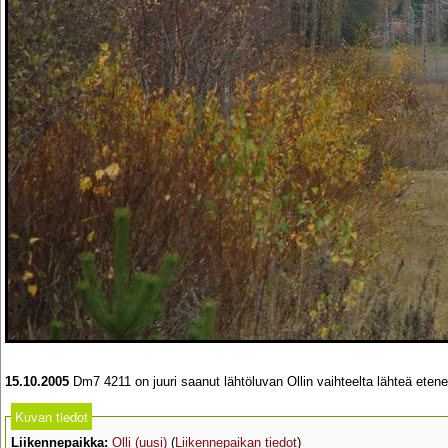
15.10.2005
Dm7 4211 on juuri saanut lähtöluvan Ollin vaihteelta lähteä eten
Kuvan tiedot
Liikennepaikka:
Olli (uusi)
(
Liikennepaikan tiedot
)