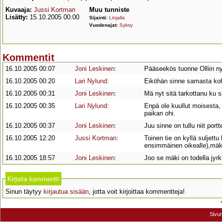
Kuvaaja:
Jussi Kortman
Muu tunniste
Lisätty:
15.10.2005 00:00
Sijainti:
Linjalla
Vuodenajat:
Syksy
Kommentit
16.10.2005 00:07
Joni Leskinen
:
Pääseekös tuonne Olliin nyk
16.10.2005 00:20
Lari Nylund
:
Eiköhän sinne samasta koh
16.10.2005 00:31
Joni Leskinen
:
Mä nyt sitä tarkottanu ku s
16.10.2005 00:35
Lari Nylund
:
Enpä ole kuullut moisesta,
paikan ohi.
16.10.2005 00:37
Joni Leskinen
:
Juu sinne on tullu niit portt
16.10.2005 12:20
Jussi Kortman
:
Toinen tie on kyllä suljettu 
ensimmäinen oikealle),mäki 
16.10.2005 18:57
Joni Leskinen
:
Joo se mäki on todella jyrk
Kirjoita kommentti
Sinun täytyy
kirjautua sisään
, jotta voit kirjoittaa kommentteja!
Sivu