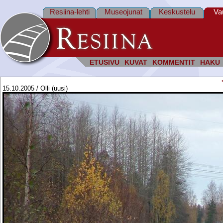
Resiina-lehti
Museojunat
Keskustelu
Va
ETUSIVU
KUVAT
KOMMENTIT
HAKU
15.10.2005 / Olli (uusi)