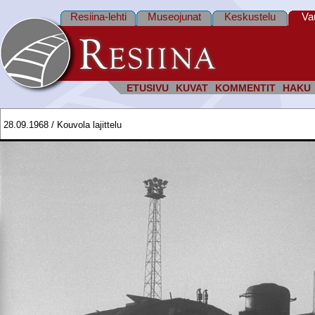
Resiina-lehti
Museojunat
Keskustelu
Va
ETUSIVU
KUVAT
KOMMENTIT
HAKU
28.09.1968 / Kouvola lajittelu