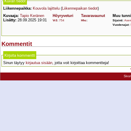
Kuvan tiedot
Liikennepaikka:
Kouvola lajittelu
(
Liikennepaikan tiedot
)
Kuvaaja:
Tapio Keränen
Höyryveturi
Tavaravaunut
Muu tunni
Lisätty:
28.09.2025 19:01
Vr3
:
754
Hhc
:
Sijainti:
Asem
Vuodenajat:
Kommentit
Kirjoita kommentti
Sinun täytyy
kirjautua sisään
, jotta voit kirjoittaa kommentteja!
Sivu