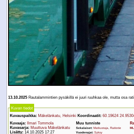
13.10.2025
Rautalammintien pysäkillä ei juuri ruuhkaa ole, mutta osa ratik
Kuvan tiedot
Kuvauspaikka:
Mäkelänkatu, Helsinki
Koordinaatit:
60.19624 24.9530
Kuvaaja:
Ilmari Tommola
Muu tunniste
Ra
Kuvasarja:
Muuttuva Mäkelänkatu
Sekalaiset:
Matkustaja
,
Raitiotie
ML
Lisätty:
14.10.2025 17:27
Vuodenajat:
Syksy