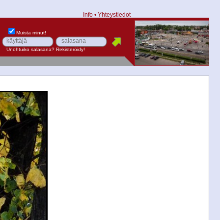
Info
•
Yhteystiedot
Muista minut!
Unohtuiko salasana?
Rekisteröidy!