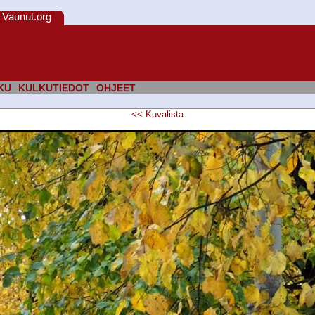
Vaunut.org
KU
KULKUTIEDOT
OHJEET
<<
Kuvalista