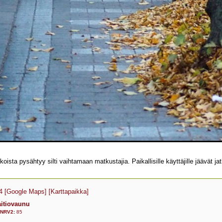
oista pysähtyy silti vaihtamaan matkustajia. Paikallisille käyttäjille jäävät j
4
[Google Maps]
[Karttapaikka]
itiovaunu
NRV2
:
85