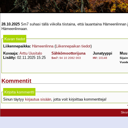
28.10.2025
Sm7 suhasi tällä viikolla tiistaina, että lauantaina Hämeenlinna
Hämeenlinnaan.
Kuvan tiedot
Liikennepaikka:
Hämeenlinna
(
Liikennepaikan tiedot
)
Kuvaaja:
Arttu Uusitalo
Sähkömoottorijuna
Junatyyppi
Muu 
Lisätty:
02.11.2025 15:25
Sm7
:
94 10 2082 003
HV
:
10148
Sijain
Vuode
Kommentit
Kirjoita kommentti
Sinun täytyy
kirjautua sisään
, jotta voit kirjoittaa kommentteja!
Sivu