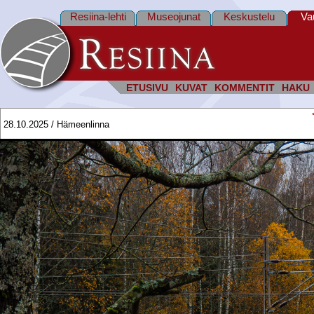
Resiina-lehti
Museojunat
Keskustelu
Va
ETUSIVU
KUVAT
KOMMENTIT
HAKU
28.10.2025 / Hämeenlinna