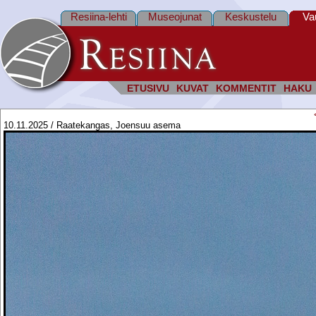
Resiina-lehti
Museojunat
Keskustelu
Va
ETUSIVU
KUVAT
KOMMENTIT
HAKU
10.11.2025 / Raatekangas, Joensuu asema