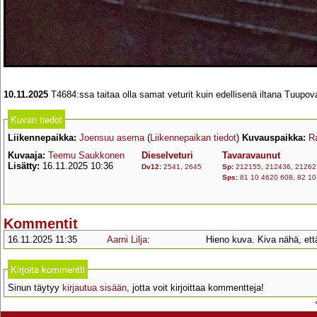
10.11.2025
T4684:ssa taitaa olla samat veturit kuin edellisenä iltana Tuupo
Kuvan tiedot
Liikennepaikka:
Joensuu asema
(
Liikennepaikan tiedot
)
Kuvauspaikka:
R
Kuvaaja:
Teemu Saukkonen
Dieselveturi
Tavaravaunut
Lisätty:
16.11.2025 10:36
Dv12
:
2541
,
2645
Sp
:
212155
,
212436
,
21262
Sps
:
81 10 4620 608
,
82 10
Kommentit
16.11.2025 11:35
Aarni Lilja
:
Hieno kuva. Kiva nähä, ett
Kirjoita kommentti
Sinun täytyy
kirjautua sisään
, jotta voit kirjoittaa kommentteja!