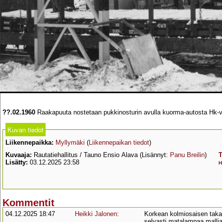
??.02.1960
Raakapuuta nostetaan pukkinosturin avulla kuorma-autosta Hk-vau
Kuvan tiedot
Liikennepaikka:
Myllymäki
(
Liikennepaikan tiedot
)
Kuvaaja:
Rautatiehallitus / Tauno Ensio Alava (Lisännyt:
Panu Breilin
)
T
Lisätty:
03.12.2025 23:58
H
Kommentit
04.12.2025 18:47
Heikki Jalonen
:
Korkean kolmiosaisen takai
selvasti matalampaa mallia