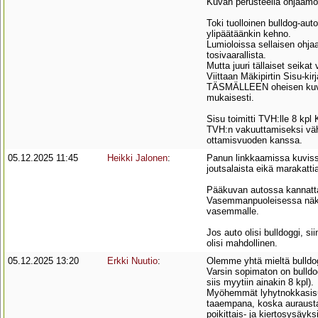
Kuvan perusteella ohjaamo
Toki tuolloinen bulldog-au
ylipäätäänkin kehno.
Lumioloissa sellaisen ohja
tosivaarallista.
Mutta juuri tällaiset seikat
Viittaan Mäkipirtin Sisu-ki
TÄSMÄLLEEN oheisen kuvan
mukaisesti.
Sisu toimitti TVH:lle 8 kpl
TVH:n vakuuttamiseksi vähi
ottamisvuoden kanssa.
05.12.2025 11:45
Heikki Jalonen
:
Panun linkkaamissa kuvissa
joutsalaista eikä marakatti
Pääkuvan autossa kannattaa
Vasemmanpuoleisessa näkyy 
vasemmalle.
Jos auto olisi bulldoggi, si
olisi mahdollinen.
05.12.2025 13:20
Erkki Nuutio
:
Olemme yhtä mieltä bulldog
Varsin sopimaton on bulldo
siis myytiin ainakin 8 kpl).
Myöhemmät lyhytnokkasisut (
taaempana, koska aurausta h
poikittais- ja kiertosysäyksi