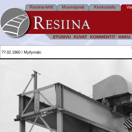
Resiina-lehti
Museojunat
Keskustelu
Va
ETUSIVU
KUVAT
KOMMENTIT
HAKU
??.02.1960 / Myllymäki