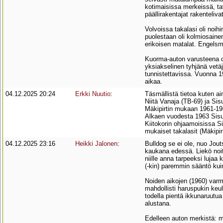
kotimaisissa merkeissä, tav
päällirakentajat rakentelivat
Volvoissa takalasi oli noih
puolestaan oli kolmiosainen
erikoisen matalat. Engelsman
Kuorma-auton varusteena ol
yksiakselinen tyhjänä vetä
tunnistettavissa. Vuonna 
aikaa.
04.12.2025 20:24
Erkki Nuutio
:
Täsmällistä tietoa kuten a
Niitä Vanaja (TB-69) ja Si
Mäkipirtin mukaan 1961-19
Alkaen vuodesta 1963 Sisult
Kiitokorin ohjaamoisissa 
mukaiset takalasit (Mäkipirt
04.12.2025 23:16
Heikki Jalonen
:
Bulldog se ei ole, nuo Jout
kaukana edessä. Liekö noit
niille anna tarpeeksi lujaa
(-kin) paremmin sääntö kui
Noiden aikojen (1960) varm
mahdollisti haruspukin keul
todella pientä ikkunaruutua
alustana.
Edelleen auton merkistä: my