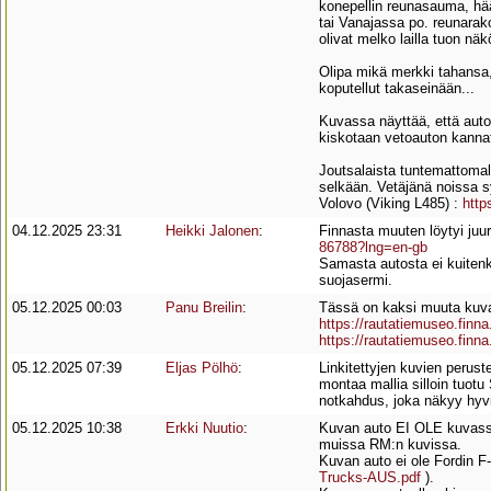
konepellin reunasauma, hä
tai Vanajassa po. reunarako
olivat melko lailla tuon näk
Olipa mikä merkki tahansa, j
koputellut takaseinään...
Kuvassa näyttää, että auton
kiskotaan vetoauton kannatu
Joutsalaista tuntemattomall
selkään. Vetäjänä noissa 
Volovo (Viking L485) :
http
04.12.2025 23:31
Heikki Jalonen
:
Finnasta muuten löytyi juur
86788?lng=en-gb
Samasta autosta ei kuiten
suojasermi.
05.12.2025 00:03
Panu Breilin
:
Tässä on kaksi muuta kuva
https://rautatiemuseo.fin
https://rautatiemuseo.fin
05.12.2025 07:39
Eljas Pölhö
:
Linkitettyjen kuvien perust
montaa mallia silloin tuot
notkahdus, joka näkyy hyv
05.12.2025 10:38
Erkki Nuutio
:
Kuvan auto EI OLE kuvassa
muissa RM:n kuvissa.
Kuvan auto ei ole Fordin F-
Trucks-AUS.pdf
).