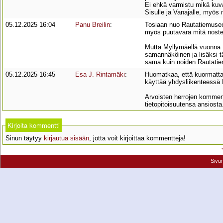
Ei ehkä varmistu mikä kuva
Sisulle ja Vanajalle, myös n
05.12.2025 16:04
Panu Breilin
:
Tosiaan nuo Rautatiemuseon
myös puutavara mitä nostet
Mutta Myllymäellä vuonna 19
samannäköinen ja lisäksi 
sama kuin noiden Rautatie
05.12.2025 16:45
Esa J. Rintamäki
:
Huomatkaa, että kuormatta
käyttää yhdysliikenteessä 
Arvoisten herrojen komment
tietopitoisuutensa ansiosta
Kirjoita kommentti
Sinun täytyy
kirjautua sisään
, jotta voit kirjoittaa kommentteja!
Sivu