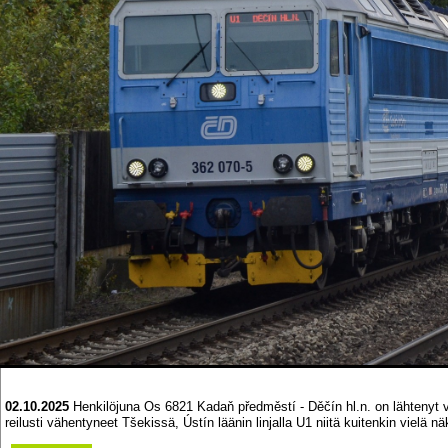
02.10.2025
Henkilöjuna Os 6821 Kadaň předměstí - Děčín hl.n. on lähtenyt vii
reilusti vähentyneet Tšekissä, Ústín läänin linjalla U1 niitä kuitenkin vielä nä