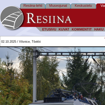
Resiina-lehti
Museojunat
Keskustelu
Va
ETUSIVU
KUVAT
KOMMENTIT
HAKU
02.10.2025 / Vilsnice, Tšekki