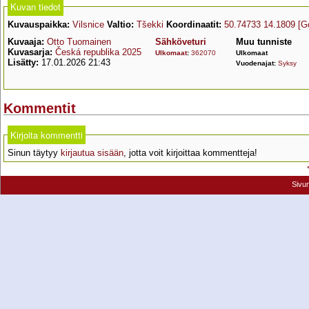
Kuvan tiedot
Kuvauspaikka:
Vilsnice
Valtio:
Tšekki
Koordinaatit:
50.74733 14.1809
[G
Kuvaaja:
Otto Tuomainen
Sähköveturi
Muu tunniste
Kuvasarja:
Česká republika 2025
Ulkomaat
:
362070
Ulkomaat
Lisätty:
17.01.2026 21:43
Vuodenajat:
Syksy
Kommentit
Kirjoita kommentti
Sinun täytyy
kirjautua sisään
, jotta voit kirjoittaa kommentteja!
Sivu