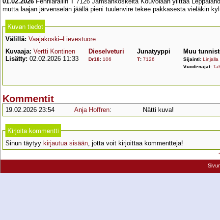
01.02.2026
Fenniarailin T 7126 Jämsänkoskelta Kouvolaan ylittää Leppälahden 
mutta laajan järvenselän jäällä pieni tuulenvire tekee pakkasesta vieläkin 
Kuvan tiedot
Välillä:
Vaajakoski–Lievestuore
Kuvaaja:
Vertti Kontinen
Dieselveturi
Junatyyppi
Muu tunnist
Lisätty:
02.02.2026 11:33
Dr18
:
106
T
:
7126
Sijainti:
Linjalla
Vuodenajat:
Tal
Kommentit
19.02.2026 23:54
Anja Hoffren
:
Nätti kuva!
Kirjoita kommentti
Sinun täytyy
kirjautua sisään
, jotta voit kirjoittaa kommentteja!
Sivu