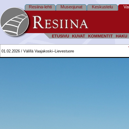
Resiina-lehti
Museojunat
Keskustelu
Va
ETUSIVU
KUVAT
KOMMENTIT
HAKU
01.02.2026 / Välillä Vaajakoski–Lievestuore