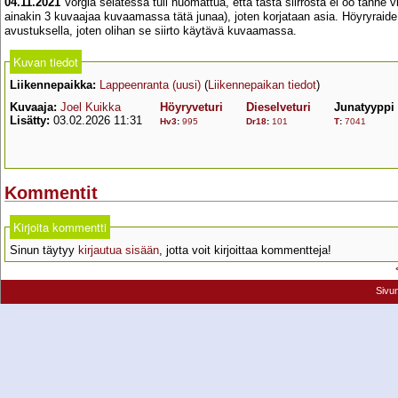
04.11.2021
Vorgia selatessa tuli huomattua, että tästä siirrosta ei oo tänne 
ainakin 3 kuvaajaa kuvaamassa tätä junaa), joten korjataan asia. Höyryraide 
avustuksella, joten olihan se siirto käytävä kuvaamassa.
Kuvan tiedot
Liikennepaikka:
Lappeenranta (uusi)
(
Liikennepaikan tiedot
)
Kuvaaja:
Joel Kuikka
Höyryveturi
Dieselveturi
Junatyyppi
Lisätty:
03.02.2026 11:31
Hv3
:
995
Dr18
:
101
T
:
7041
Kommentit
Kirjoita kommentti
Sinun täytyy
kirjautua sisään
, jotta voit kirjoittaa kommentteja!
Sivu