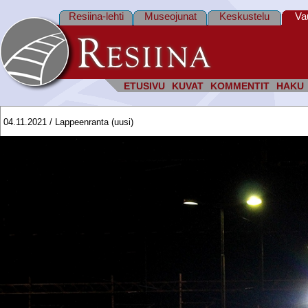
Resiina-lehti
Museojunat
Keskustelu
Va
ETUSIVU
KUVAT
KOMMENTIT
HAKU
04.11.2021 / Lappeenranta (uusi)