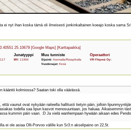
mutta ei nyt ihan koska tämä oli ilmeisesti jonkinkaltainen koeajo koska sam
0.40551 25.10679
[Google Maps]
[Karttapaikka]
Junatyyppi
Muu tunniste
Operaattori
117
MV
:
11994
Sijainti:
Asemalla/Ratapihalla
VR-Yhtymä Oy
:
Vuodenajat:
Kesä
n kääntö kolmiossa? Saatan toki olla väärässä.
n, että vaunut ovat nykyään raiteella hallitusti tietyin päin, jolloin lipunmyyn
asiakas todella saa lipun kasvot menosuuntaan, jos haluaa. Aikaisemmin täs
junassa kummin päin vaan. :D Ja vielä wanhempaan hywään aikaan edes Pendol
illa ei ole asiaa Olli-Porvoo välille kun Sr3:n akselipaino on 22,5t.