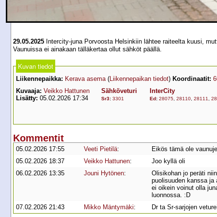
29.05.2025
Intercity-juna Porvoosta Helsinkiin lähtee raiteelta kuusi, 
Vaunuissa ei ainakaan tälläkertaa ollut sähköt päällä.
Kuvan tiedot
Liikennepaikka:
Kerava asema
(
Liikennepaikan tiedot
)
Koordinaatit:
6
Kuvaaja:
Veikko Hattunen
Sähköveturi
InterCity
Lisätty:
05.02.2026 17:34
Sr3
:
3301
Ed
:
28075
,
28110
,
28111
,
28
Kommentit
05.02.2026 17:55
Veeti Pietilä
:
Eikös tämä ole vaunuje
05.02.2026 18:37
Veikko Hattunen
:
Joo kyllä oli
06.02.2026 13:35
Jouni Hytönen
:
Olisikohan jo peräti nii
puolisuuden kanssa ja 
ei oikein voinut olla 
luonnossa. :D
07.02.2026 21:43
Mikko Mäntymäki
:
Dr ta Sr-sarjojen veture