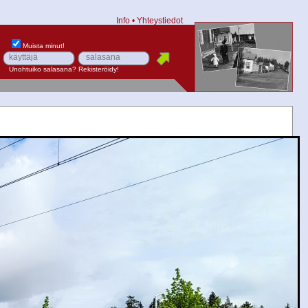
Info
•
Yhteystiedot
Muista minut!
Unohtuiko salasana?
Rekisteröidy!