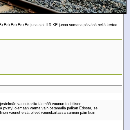
a Sr3+Ed+Ed+Ed+Ed juna ajoi ILR-KE junaa samana päivänä neljä kertaa.
tijärjestelmän vaunukartta täsmää vaunun todellisen
tä pystyi olemaan varma vain ostamalla paikan Edosta, se
inon vaunut eivät olleet vaunukartassa samoin päin kuin