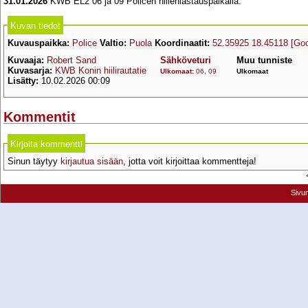
31.01.2026
KWB EL2 06 ja 09 Policen hiilenlastauspaikalla.
Kuvan tiedot
Kuvauspaikka:
Police
Valtio:
Puola
Koordinaatit:
52.35925 18.45118
[Go
Kuvaaja:
Robert Sand
Sähköveturi
Muu tunniste
Kuvasarja:
KWB Konin hiilirautatie
Ulkomaat
:
06
,
09
Ulkomaat
Lisätty:
10.02.2026 00:09
Kommentit
Kirjoita kommentti
Sinun täytyy
kirjautua sisään
, jotta voit kirjoittaa kommentteja!
Sivu