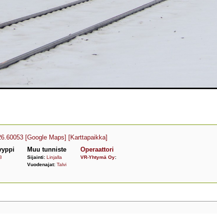
26.60053
[Google Maps]
[Karttapaikka]
yyppi
Muu tunniste
Operaattori
8
Sijainti:
Linjalla
VR-Yhtymä Oy
:
Vuodenajat:
Talvi