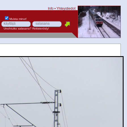
Info
•
Yhteystiedot
Muista minut!
Unohtuiko salasana?
Rekisteröidy!