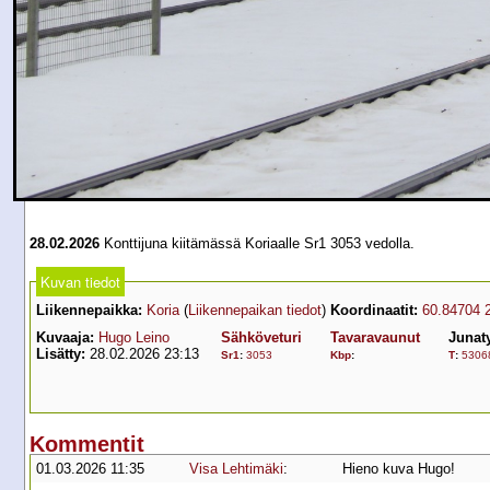
28.02.2026
Konttijuna kiitämässä Koriaalle Sr1 3053 vedolla.
Kuvan tiedot
Liikennepaikka:
Koria
(
Liikennepaikan tiedot
)
Koordinaatit:
60.84704 
Kuvaaja:
Hugo Leino
Sähköveturi
Tavaravaunut
Junat
Lisätty:
28.02.2026 23:13
Sr1
:
3053
Kbp
:
T
:
5306
Kommentit
01.03.2026 11:35
Visa Lehtimäki
:
Hieno kuva Hugo!