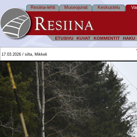
Resiina-lehti
Museojunat
Keskustelu
Va
ETUSIVU
KUVAT
KOMMENTIT
HAKU
17.03.2026 / silta, Mikkeli