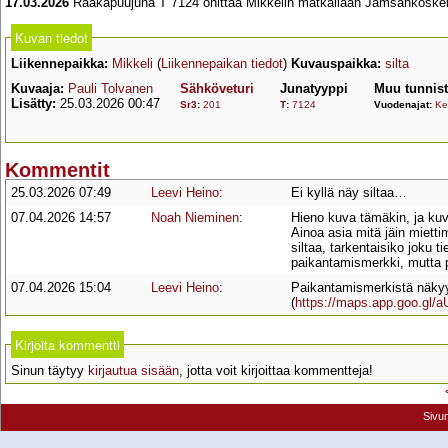
17.03.2026
Raakapuujuna T 7124 ohittaa Mikkelin matkallaan Jämsänkoskelta
Kuvan tiedot
Liikennepaikka:
Mikkeli
(
Liikennepaikan tiedot
)
Kuvauspaikka:
silta
Kuvaaja:
Pauli Tolvanen
Sähköveturi
Junatyyppi
Muu tunnis
Lisätty:
25.03.2026 00:47
Sr3
:
201
T
:
7124
Vuodenajat:
Ke
Kommentit
25.03.2026 07:49
Leevi Heino
:
Ei kyllä näy siltaa…
07.04.2026 14:57
Noah Nieminen
:
Hieno kuva tämäkin, ja kuva
Ainoa asia mitä jäin miett
siltaa, tarkentaisiko joku 
paikantamismerkki, mutta p
07.04.2026 15:04
Leevi Heino
:
Paikantamismerkistä näkyy 
(
https://maps.app.goo.gl
Kirjoita kommentti
Sinun täytyy
kirjautua sisään
, jotta voit kirjoittaa kommentteja!
Sivu