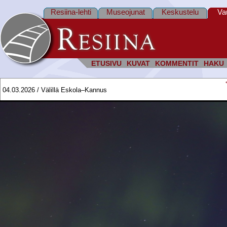
Resiina-lehti
Museojunat
Keskustelu
Va
ETUSIVU
KUVAT
KOMMENTIT
HAKU
04.03.2026 / Välillä Eskola–Kannus