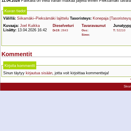
11.04.2026
Palikalla on vielä vähän matkaa jäljellä ennen Pieksämäki tavaraa
Kuvan tiedot
Välillä:
Siikamäki–Pieksämäki lajittelu
Tasoristeys:
Konepaja
[Tasoristeys
Kuvaaja:
Joel Kuikka
Dieselveturi
Tavaravaunut
Junatyyp
Lisätty:
13.04.2026 16:42
Dr19
:
2843
Occ
:
T
:
52210
Simn
:
Kommentit
Kirjoita kommentti
Sinun täytyy
kirjautua sisään
, jotta voit kirjoittaa kommentteja!
Sivu