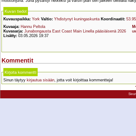
moottorijuna. Juna pysähtyi hetkeksi ja varsin pian sen jälkeen oikealla näk
Kuvan tiedot
Kuvauspaikka:
York
Valtio:
Yhdistynyt kuningaskunta
Koordinaatit:
53.95
Kuvaaja:
Hannu Peltola
M
Kuvasarja:
Junabongausta East Coast Main Linella pääsiäisenä 2026
Ul
Lisätty:
03.05.2026 19:37
Kommentit
Kirjoita kommentti
Sinun täytyy
kirjautua sisään
, jotta voit kirjoittaa kommentteja!
Sivu