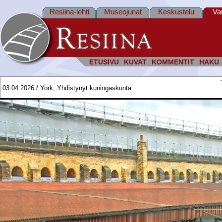
Resiina-lehti
Museojunat
Keskustelu
Va
ETUSIVU
KUVAT
KOMMENTIT
HAKU
03.04.2026 / York, Yhdistynyt kuningaskunta