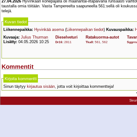
27.04.2026
Hyvinkään konepajalla oli maanantai-iltapäivänä runsaasti vaihtot
taustalla omia töitään. Vasta Tampereelta saapuneella 561:sellä oli koukussa 
telejä.
Kuvan tiedot
Liikennepaikka:
Hyvinkää asema
(
Liikennepaikan tiedot
)
Kuvauspaikka:
H
Kuvaaja:
Julius Thurman
Dieselveturi
Ratakuorma-autot
Tava
Lisätty:
04.05.2026 10:25
Dr16
:
2811
Tka8
:
561
,
562
Sggrrs
Kommentit
Kirjoita kommentti
Sinun täytyy
kirjautua sisään
, jotta voit kirjoittaa kommentteja!
Sivu