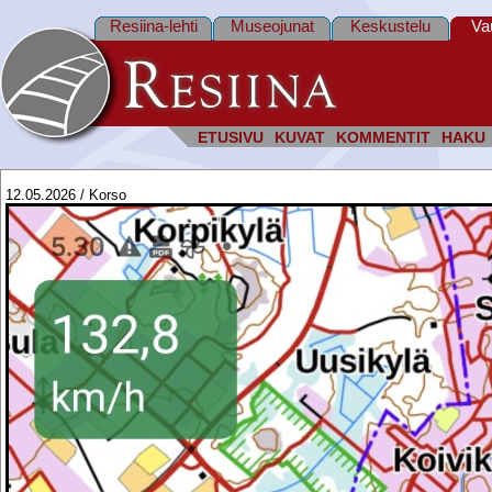
Resiina-lehti
Museojunat
Keskustelu
Va
ETUSIVU
KUVAT
KOMMENTIT
HAKU
12.05.2026 / Korso