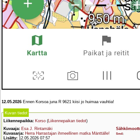
12.05.2026
Ennen Korsoa juna R 9621 kiisi jo huimaa vauhtia!
Kuvan tiedot
Liikennepaikka:
Korso
(
Liikennepaikan tiedot
)
Kuvaaja:
Esa J. Rintamäki
Sähkömootto
Kuvasarja:
Herra Harrastajan ihmeellinen matka Mänttälle!
Sm4
:
Lisätty:
12.05.2026 07:57