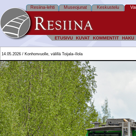
Resiina-lehti
Museojunat
Keskustelu
Va
ETUSIVU
KUVAT
KOMMENTIT
HAKU
14.05.2026 / Konhonvuolle, välillä Toijala–Ilola