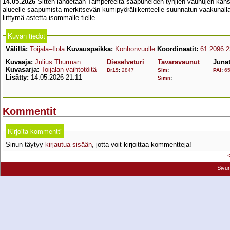
14.05.2026
Sitten lähdetään Tampereelta saapuneiden tyhjien vaunujen kanss
alueelle saapumista merkitsevän kumipyöräliikenteelle suunnatun vaakunalla k
liittymä astetta isommalle tielle.
Kuvan tiedot
Välillä:
Toijala–Ilola
Kuvauspaikka:
Konhonvuolle
Koordinaatit:
61.2096 2
Kuvaaja:
Julius Thurman
Dieselveturi
Tavaravaunut
Juna
Kuvasarja:
Toijalan vaihtotöitä
Dr19
:
2847
Sim
:
PAI
:
6
Lisätty:
14.05.2026 21:11
Simn
:
Kommentit
Kirjoita kommentti
Sinun täytyy
kirjautua sisään
, jotta voit kirjoittaa kommentteja!
Sivu